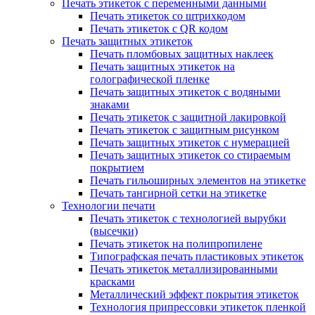
Печать этикеток с переменными данными
Печать этикеток со штрихкодом
Печать этикеток с QR кодом
Печать защитных этикеток
Печать пломбовых защитных наклеек
Печать защитных этикеток на
голографической пленке
Печать защитных этикеток с водяными
знаками
Печать этикеток с защитной лакировкой
Печать этикеток с защитным рисунком
Печать защитных этикеток с нумерацией
Печать защитных этикеток со стираемым
покрытием
Печать гильоширных элементов на этикетке
Печать тангирной сетки на этикетке
Технологии печати
Печать этикеток с технологией вырубки
(высечки)
Печать этикеток на полипропилене
Типографская печать пластиковых этикеток
Печать этикеток металлизированными
красками
Металлический эффект покрытия этикеток
Технология припрессовки этикеток пленкой